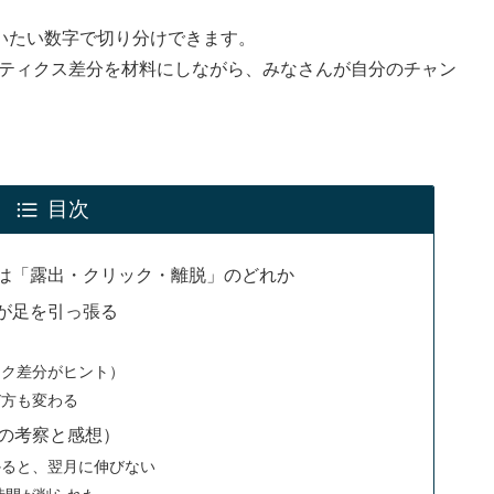
いたい数字で切り分けできます。
ナリティクス差分を材料にしながら、みなさんが自分のチャン
。
目次
は「露出・クリック・離脱」のどれか
が足を引っ張る
）
ック差分がヒント）
び方も変わる
私の考察と感想）
かると、翌月に伸びない
時間が削られた