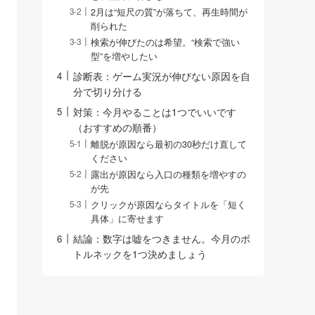
2月は“短尺の質”が落ちて、再生時間が
削られた
検索が伸びたのは希望。“検索で強い
型”を増やしたい
診断表：ゲーム実況が伸びない原因を自
分で切り分ける
対策：今月やることは1つでいいです
（おすすめの順番）
離脱が原因なら最初の30秒だけ直して
ください
露出が原因なら入口の種類を増やすの
が先
クリックが原因ならタイトルを「短く
具体」に寄せます
結論：数字は嘘をつきません。今月のボ
トルネックを1つ決めましょう